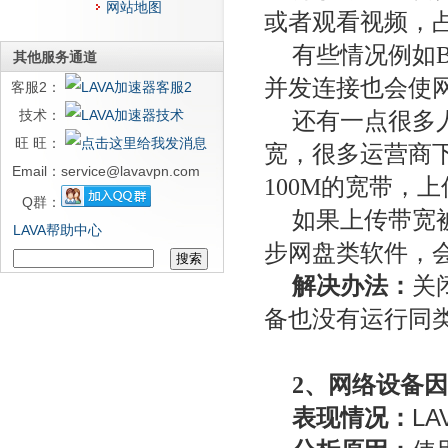
网站地图
或者观看视频，
有些情况例如
其他服务通道
并发连接也会使
客服2：
技术：
还有一点很多
旺 旺：
宽，很多运营商
Email：
service@lavavpn.com
100M的宽带，上
Q群：
如果上传带宽
LAVA帮助中心
步网盘类软件，
解决办法：
关
备也没有运行同
2、网络设备
表现情况：
L