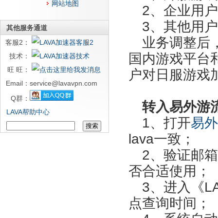
网站地图
2、企业用
3、其他用
其他服务通道
业务调整后
客服2：
国内游戏平台
技术：
旺 旺：
户对日服游戏
Email：
service@lavavpn.com
Q群：
转入易外游
LAVA帮助中心
1、打开
易外
lava一致；
2、验证邮
否合适使用；
3、进入《L
点查询时间；